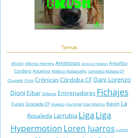
Temas
Amistosos
Antoñito
Afición
Alfonso Herrero
Antonio Hidalgo
Cordero
Ascenso
Atlético Malagueño
camiseta Málaga CF
Dani Lorenzo
Crónicas
Córdoba CF
Chupete
Crisis
Fichajes
Dioni
Eibar
Entrenadores
Eldense
La
Kevin
Funes
Granada CF
Huesca
Hummel
Izan Merino
Liga
Liga
Larrubia
Rosaleda
Hypermotion
Loren Juarros
Luismi