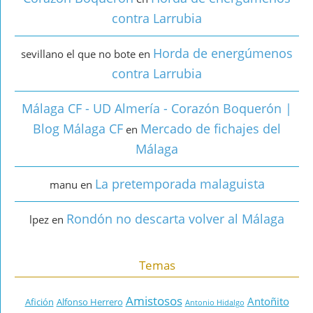
contra Larrubia
Horda de energúmenos
sevillano el que no bote
en
contra Larrubia
Málaga CF - UD Almería - Corazón Boquerón |
Blog Málaga CF
Mercado de fichajes del
en
Málaga
La pretemporada malaguista
manu
en
Rondón no descarta volver al Málaga
lpez
en
Temas
Amistosos
Antoñito
Afición
Alfonso Herrero
Antonio Hidalgo