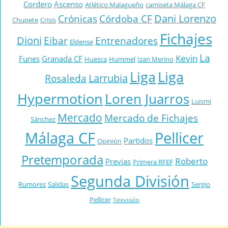
Cordero
Ascenso
Atlético Malagueño
camiseta Málaga CF
Dani Lorenzo
Crónicas
Córdoba CF
Chupete
Crisis
Fichajes
Dioni
Eibar
Entrenadores
Eldense
La
Kevin
Funes
Granada CF
Huesca
Hummel
Izan Merino
Liga
Liga
Larrubia
Rosaleda
Hypermotion
Loren Juarros
Luismi
Mercado
Mercado de Fichajes
Sánchez
Málaga CF
Pellicer
Partidos
Opinión
Pretemporada
Roberto
Previas
Primera RFEF
Segunda División
Rumores
Salidas
Sergio
Pellicer
Televisión