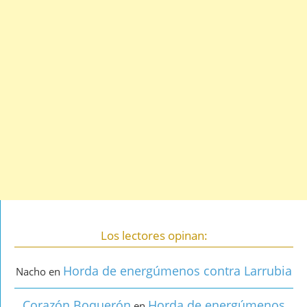
Los lectores opinan:
Horda de energúmenos contra Larrubia
Nacho
en
Corazón Boquerón
Horda de energúmenos
en