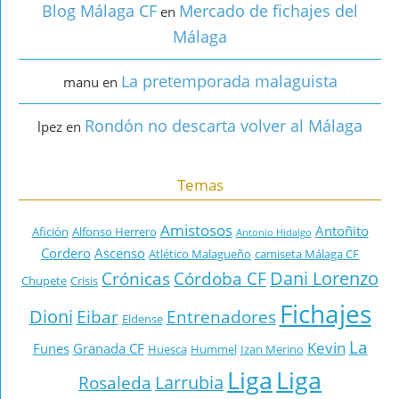
Blog Málaga CF
Mercado de fichajes del
en
Málaga
La pretemporada malaguista
manu
en
Rondón no descarta volver al Málaga
lpez
en
Temas
Amistosos
Antoñito
Afición
Alfonso Herrero
Antonio Hidalgo
Cordero
Ascenso
Atlético Malagueño
camiseta Málaga CF
Dani Lorenzo
Crónicas
Córdoba CF
Chupete
Crisis
Fichajes
Dioni
Eibar
Entrenadores
Eldense
La
Kevin
Funes
Granada CF
Huesca
Hummel
Izan Merino
Liga
Liga
Larrubia
Rosaleda