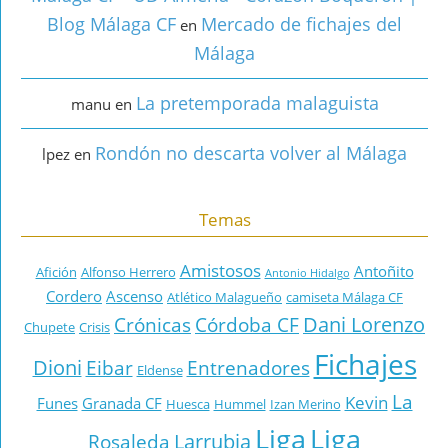
Blog Málaga CF
Mercado de fichajes del
en
Málaga
La pretemporada malaguista
manu
en
Rondón no descarta volver al Málaga
lpez
en
Temas
Amistosos
Antoñito
Afición
Alfonso Herrero
Antonio Hidalgo
Cordero
Ascenso
Atlético Malagueño
camiseta Málaga CF
Dani Lorenzo
Crónicas
Córdoba CF
Chupete
Crisis
Fichajes
Dioni
Eibar
Entrenadores
Eldense
La
Kevin
Funes
Granada CF
Huesca
Hummel
Izan Merino
Liga
Liga
Larrubia
Rosaleda