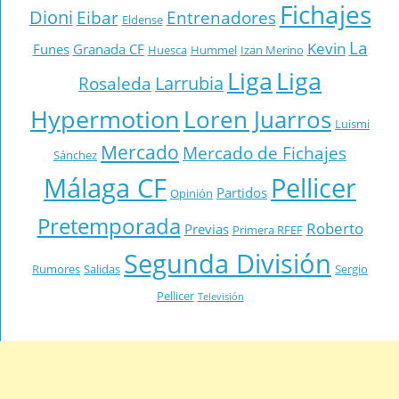
Fichajes
Dioni
Eibar
Entrenadores
Eldense
La
Kevin
Funes
Granada CF
Huesca
Hummel
Izan Merino
Liga
Liga
Larrubia
Rosaleda
Hypermotion
Loren Juarros
Luismi
Mercado
Mercado de Fichajes
Sánchez
Málaga CF
Pellicer
Partidos
Opinión
Pretemporada
Roberto
Previas
Primera RFEF
Segunda División
Rumores
Salidas
Sergio
Pellicer
Televisión