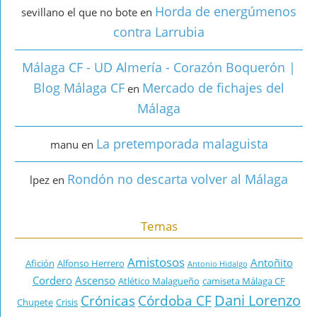
Horda de energúmenos
sevillano el que no bote
en
contra Larrubia
Málaga CF - UD Almería - Corazón Boquerón |
Blog Málaga CF
Mercado de fichajes del
en
Málaga
La pretemporada malaguista
manu
en
Rondón no descarta volver al Málaga
lpez
en
Temas
Amistosos
Antoñito
Afición
Alfonso Herrero
Antonio Hidalgo
Cordero
Ascenso
Atlético Malagueño
camiseta Málaga CF
Dani Lorenzo
Crónicas
Córdoba CF
Chupete
Crisis