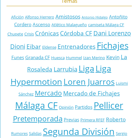
Temas
Amistosos
Antoñito
Afición
Alfonso Herrero
Antonio Hidalgo
Cordero
Ascenso
Atlético Malagueño
camiseta Málaga CF
Dani Lorenzo
Crónicas
Córdoba CF
Chupete
Crisis
Fichajes
Dioni
Eibar
Entrenadores
Eldense
La
Kevin
Funes
Granada CF
Huesca
Hummel
Izan Merino
Liga
Liga
Larrubia
Rosaleda
Hypermotion
Loren Juarros
Luismi
Mercado
Mercado de Fichajes
Sánchez
Málaga CF
Pellicer
Partidos
Opinión
Pretemporada
Roberto
Previas
Primera RFEF
Segunda División
Rumores
Salidas
Sergio