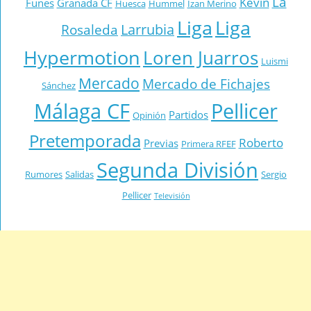
La
Kevin
Funes
Granada CF
Huesca
Hummel
Izan Merino
Liga
Liga
Larrubia
Rosaleda
Hypermotion
Loren Juarros
Luismi
Mercado
Mercado de Fichajes
Sánchez
Málaga CF
Pellicer
Partidos
Opinión
Pretemporada
Roberto
Previas
Primera RFEF
Segunda División
Rumores
Salidas
Sergio
Pellicer
Televisión