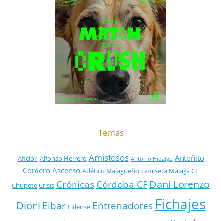
Temas
Amistosos
Antoñito
Afición
Alfonso Herrero
Antonio Hidalgo
Cordero
Ascenso
Atlético Malagueño
camiseta Málaga CF
Dani Lorenzo
Crónicas
Córdoba CF
Chupete
Crisis
Fichajes
Dioni
Eibar
Entrenadores
Eldense