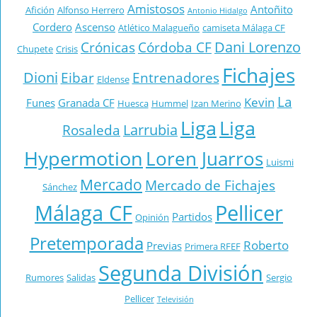
Amistosos
Antoñito
Afición
Alfonso Herrero
Antonio Hidalgo
Cordero
Ascenso
Atlético Malagueño
camiseta Málaga CF
Dani Lorenzo
Crónicas
Córdoba CF
Chupete
Crisis
Fichajes
Dioni
Eibar
Entrenadores
Eldense
La
Kevin
Funes
Granada CF
Huesca
Hummel
Izan Merino
Liga
Liga
Larrubia
Rosaleda
Hypermotion
Loren Juarros
Luismi
Mercado
Mercado de Fichajes
Sánchez
Málaga CF
Pellicer
Partidos
Opinión
Pretemporada
Roberto
Previas
Primera RFEF
Segunda División
Rumores
Salidas
Sergio
Pellicer
Televisión