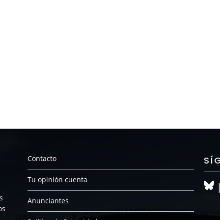
Contacto
SÍ
Tu opinión cuenta
s
Anunciantes
os