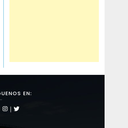
GUENOS EN:
|
|