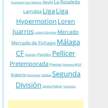
La Rosaleda
Kevin
Hummel
Izan Merino
Liga
Liga
Larrubia
Hypermotion
Loren
Juarros
Mercado
Luismi Sánchez
Málaga
Mercado de Fichajes
CF
Pellicer
Partidos
Opinión
Pretemporada
Previas
Primera RFEF
Segunda
Roberto
Rumores
Salidas
División
Sergio Pellicer
Televisión