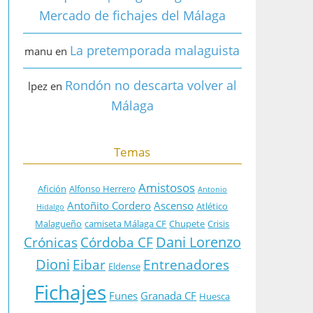
Mercado de fichajes del Málaga
La pretemporada malaguista
manu
en
Rondón no descarta volver al
lpez
en
Málaga
Temas
Amistosos
Afición
Alfonso Herrero
Antonio
Antoñito Cordero
Ascenso
Atlético
Hidalgo
Malagueño
camiseta Málaga CF
Chupete
Crisis
Dani Lorenzo
Crónicas
Córdoba CF
Dioni
Eibar
Entrenadores
Eldense
Fichajes
Funes
Granada CF
Huesca