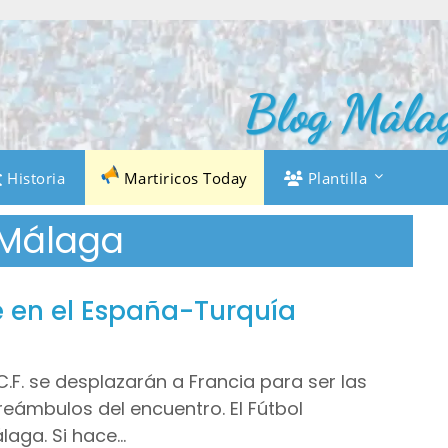
Blog Málag
Historia
Martiricos Today
Plantilla
 Málaga
e en el España-Turquía
.F. se desplazarán a Francia para ser las
eámbulos del encuentro. El Fútbol
aga. Si hace…