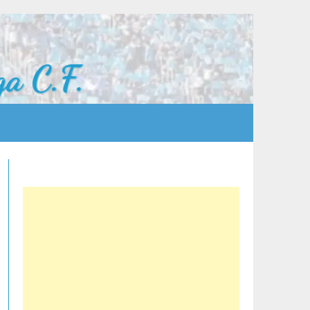
a C.F.