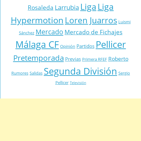
Liga
Liga
Larrubia
Rosaleda
Hypermotion
Loren Juarros
Luismi
Mercado
Mercado de Fichajes
Sánchez
Málaga CF
Pellicer
Partidos
Opinión
Pretemporada
Roberto
Previas
Primera RFEF
Segunda División
Rumores
Salidas
Sergio
Pellicer
Televisión