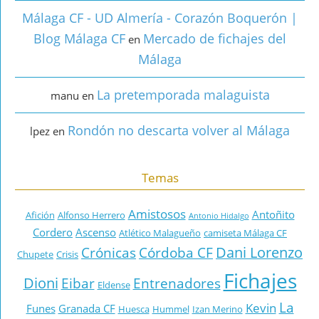
Málaga CF - UD Almería - Corazón Boquerón |
Blog Málaga CF
Mercado de fichajes del
en
Málaga
La pretemporada malaguista
manu
en
Rondón no descarta volver al Málaga
lpez
en
Temas
Amistosos
Antoñito
Afición
Alfonso Herrero
Antonio Hidalgo
Cordero
Ascenso
Atlético Malagueño
camiseta Málaga CF
Dani Lorenzo
Crónicas
Córdoba CF
Chupete
Crisis
Fichajes
Dioni
Eibar
Entrenadores
Eldense
La
Kevin
Funes
Granada CF
Huesca
Hummel
Izan Merino