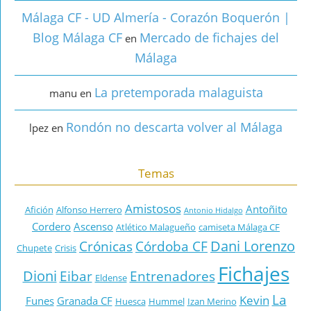
Málaga CF - UD Almería - Corazón Boquerón |
Blog Málaga CF
Mercado de fichajes del
en
Málaga
La pretemporada malaguista
manu
en
Rondón no descarta volver al Málaga
lpez
en
Temas
Amistosos
Antoñito
Afición
Alfonso Herrero
Antonio Hidalgo
Cordero
Ascenso
Atlético Malagueño
camiseta Málaga CF
Dani Lorenzo
Crónicas
Córdoba CF
Chupete
Crisis
Fichajes
Dioni
Eibar
Entrenadores
Eldense
La
Kevin
Funes
Granada CF
Huesca
Hummel
Izan Merino