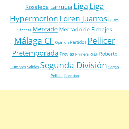
Liga
Liga
Larrubia
Rosaleda
Hypermotion
Loren Juarros
Luismi
Mercado
Mercado de Fichajes
Sánchez
Málaga CF
Pellicer
Partidos
Opinión
Pretemporada
Roberto
Previas
Primera RFEF
Segunda División
Rumores
Salidas
Sergio
Pellicer
Televisión