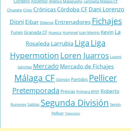
Cordero
Ascenso
Atlético Malagueño
camiseta Málaga CF
Dani Lorenzo
Crónicas
Córdoba CF
Chupete
Crisis
Fichajes
Dioni
Eibar
Entrenadores
Eldense
La
Kevin
Funes
Granada CF
Huesca
Hummel
Izan Merino
Liga
Liga
Larrubia
Rosaleda
Hypermotion
Loren Juarros
Luismi
Mercado
Mercado de Fichajes
Sánchez
Málaga CF
Pellicer
Partidos
Opinión
Pretemporada
Roberto
Previas
Primera RFEF
Segunda División
Rumores
Salidas
Sergio
Pellicer
Televisión