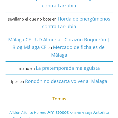
contra Larrubia
Horda de energúmenos
sevillano el que no bote
en
contra Larrubia
Málaga CF - UD Almería - Corazón Boquerón |
Blog Málaga CF
Mercado de fichajes del
en
Málaga
La pretemporada malaguista
manu
en
Rondón no descarta volver al Málaga
lpez
en
Temas
Amistosos
Antoñito
Afición
Alfonso Herrero
Antonio Hidalgo