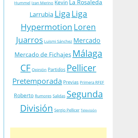
La Rosaleda
Kevin
Hummel
Izan Merino
Liga
Liga
Larrubia
Hypermotion
Loren
Juarros
Mercado
Luismi Sánchez
Málaga
Mercado de Fichajes
CF
Pellicer
Partidos
Opinión
Pretemporada
Previas
Primera RFEF
Segunda
Roberto
Rumores
Salidas
División
Sergio Pellicer
Televisión