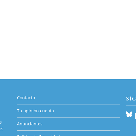
Contacto
SÍ
Tu opinión cuenta
s
Anunciantes
os