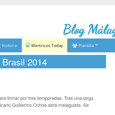
Blog Málag
Historia
Martiricos Today
Plantilla
 Brasil 2014
ra firmar por tres temporadas. Tras una larga
xicano Guillermo Ochoa será malaguista. Se