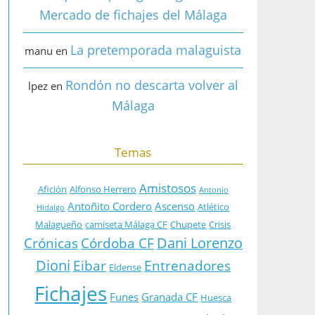
Mercado de fichajes del Málaga
La pretemporada malaguista
manu
en
Rondón no descarta volver al
lpez
en
Málaga
Temas
Amistosos
Afición
Alfonso Herrero
Antonio
Antoñito Cordero
Ascenso
Atlético
Hidalgo
Malagueño
camiseta Málaga CF
Chupete
Crisis
Dani Lorenzo
Crónicas
Córdoba CF
Dioni
Eibar
Entrenadores
Eldense
Fichajes
Funes
Granada CF
Huesca