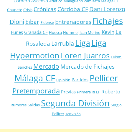
Cordero
Ascenso
Atlético Malagueño
camiseta Málaga CF
Dani Lorenzo
Crónicas
Córdoba CF
Chupete
Crisis
Fichajes
Dioni
Eibar
Entrenadores
Eldense
La
Kevin
Funes
Granada CF
Huesca
Hummel
Izan Merino
Liga
Liga
Larrubia
Rosaleda
Hypermotion
Loren Juarros
Luismi
Mercado
Mercado de Fichajes
Sánchez
Málaga CF
Pellicer
Partidos
Opinión
Pretemporada
Roberto
Previas
Primera RFEF
Segunda División
Rumores
Salidas
Sergio
Pellicer
Televisión