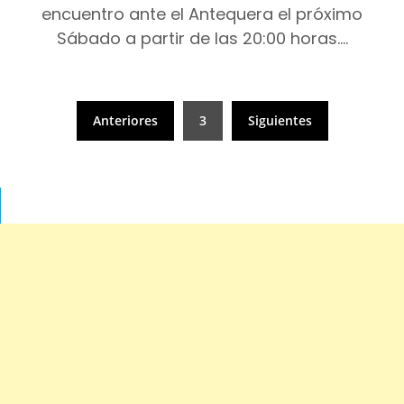
encuentro ante el Antequera el próximo
Sábado a partir de las 20:00 horas….
Paginación
Anteriores
3
Siguientes
de
entradas