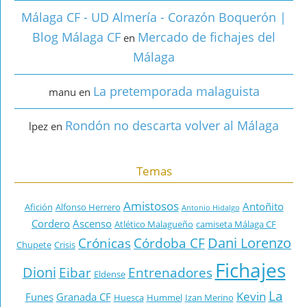
Málaga CF - UD Almería - Corazón Boquerón |
Blog Málaga CF
Mercado de fichajes del
en
Málaga
La pretemporada malaguista
manu
en
Rondón no descarta volver al Málaga
lpez
en
Temas
Amistosos
Antoñito
Afición
Alfonso Herrero
Antonio Hidalgo
Cordero
Ascenso
Atlético Malagueño
camiseta Málaga CF
Dani Lorenzo
Crónicas
Córdoba CF
Chupete
Crisis
Fichajes
Dioni
Eibar
Entrenadores
Eldense
La
Kevin
Funes
Granada CF
Huesca
Hummel
Izan Merino