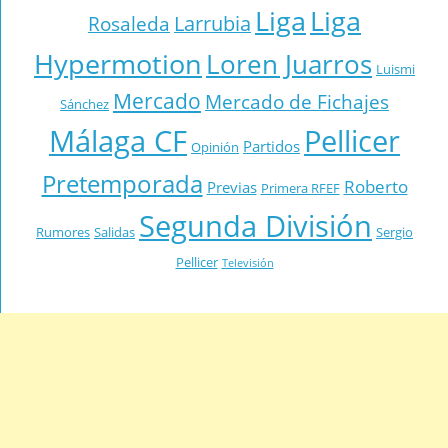
Liga
Liga
Larrubia
Rosaleda
Hypermotion
Loren Juarros
Luismi
Mercado
Mercado de Fichajes
Sánchez
Málaga CF
Pellicer
Partidos
Opinión
Pretemporada
Roberto
Previas
Primera RFEF
Segunda División
Rumores
Salidas
Sergio
Pellicer
Televisión