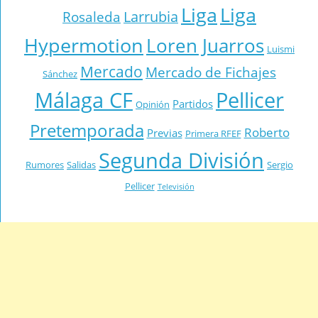
Liga
Liga
Larrubia
Rosaleda
Hypermotion
Loren Juarros
Luismi
Mercado
Mercado de Fichajes
Sánchez
Málaga CF
Pellicer
Partidos
Opinión
Pretemporada
Roberto
Previas
Primera RFEF
Segunda División
Rumores
Salidas
Sergio
Pellicer
Televisión