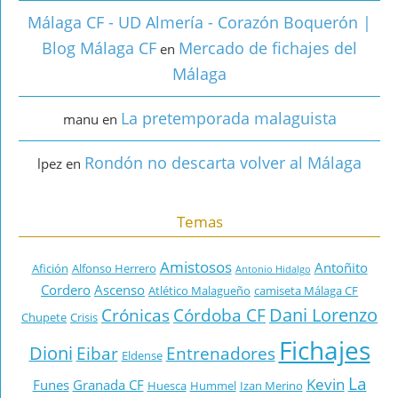
Málaga CF - UD Almería - Corazón Boquerón |
Blog Málaga CF
Mercado de fichajes del
en
Málaga
La pretemporada malaguista
manu
en
Rondón no descarta volver al Málaga
lpez
en
Temas
Amistosos
Antoñito
Afición
Alfonso Herrero
Antonio Hidalgo
Cordero
Ascenso
Atlético Malagueño
camiseta Málaga CF
Dani Lorenzo
Crónicas
Córdoba CF
Chupete
Crisis
Fichajes
Dioni
Eibar
Entrenadores
Eldense
La
Kevin
Funes
Granada CF
Huesca
Hummel
Izan Merino