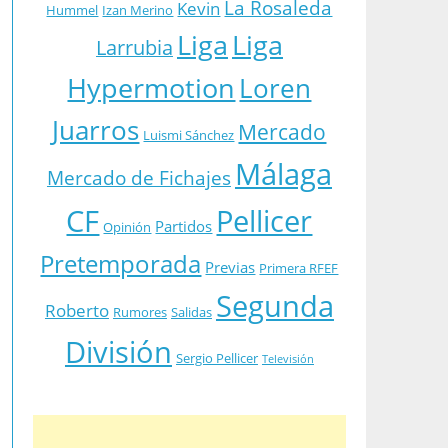
La Rosaleda
Kevin
Hummel
Izan Merino
Liga
Liga
Larrubia
Hypermotion
Loren
Juarros
Mercado
Luismi Sánchez
Málaga
Mercado de Fichajes
CF
Pellicer
Partidos
Opinión
Pretemporada
Previas
Primera RFEF
Segunda
Roberto
Rumores
Salidas
División
Sergio Pellicer
Televisión