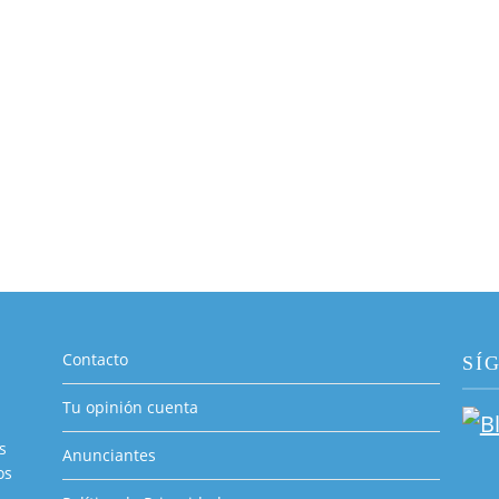
Contacto
SÍ
Tu opinión cuenta
s
Anunciantes
os