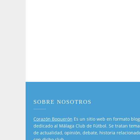
SOBRE NOSOTROS
Corazón Boquerón
Es un sitio web en formato blog
dedicado al Málaga Club de Fútbol. Se tratan tema
de actualidad, opinión, debate, historia relacionad
con dicho club.