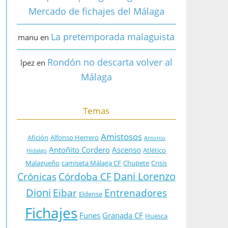
Mercado de fichajes del Málaga
La pretemporada malaguista
manu
en
Rondón no descarta volver al
lpez
en
Málaga
Temas
Amistosos
Afición
Alfonso Herrero
Antonio
Antoñito Cordero
Ascenso
Atlético
Hidalgo
Malagueño
camiseta Málaga CF
Chupete
Crisis
Dani Lorenzo
Crónicas
Córdoba CF
Dioni
Eibar
Entrenadores
Eldense
Fichajes
Funes
Granada CF
Huesca