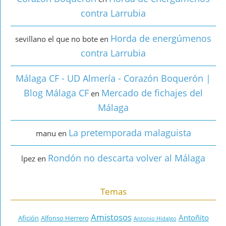
contra Larrubia
Horda de energúmenos
sevillano el que no bote
en
contra Larrubia
Málaga CF - UD Almería - Corazón Boquerón |
Blog Málaga CF
Mercado de fichajes del
en
Málaga
La pretemporada malaguista
manu
en
Rondón no descarta volver al Málaga
lpez
en
Temas
Amistosos
Antoñito
Afición
Alfonso Herrero
Antonio Hidalgo