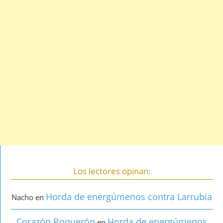
Los lectores opinan:
Horda de energúmenos contra Larrubia
Nacho
en
Corazón Boquerón
Horda de energúmenos
en