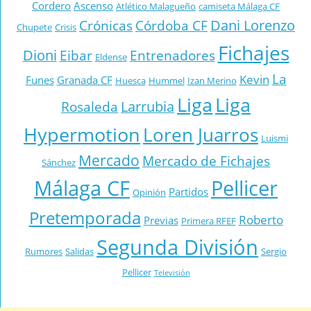
Cordero
Ascenso
Atlético Malagueño
camiseta Málaga CF
Dani Lorenzo
Crónicas
Córdoba CF
Chupete
Crisis
Fichajes
Dioni
Eibar
Entrenadores
Eldense
La
Kevin
Funes
Granada CF
Huesca
Hummel
Izan Merino
Liga
Liga
Larrubia
Rosaleda
Hypermotion
Loren Juarros
Luismi
Mercado
Mercado de Fichajes
Sánchez
Málaga CF
Pellicer
Partidos
Opinión
Pretemporada
Roberto
Previas
Primera RFEF
Segunda División
Rumores
Salidas
Sergio
Pellicer
Televisión