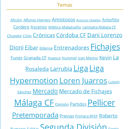
Temas
Amistosos
Antoñito
Afición
Alfonso Herrero
Antonio Hidalgo
Cordero
Ascenso
Atlético Malagueño
camiseta Málaga CF
Dani Lorenzo
Crónicas
Córdoba CF
Chupete
Crisis
Fichajes
Dioni
Eibar
Entrenadores
Eldense
La
Kevin
Funes
Granada CF
Huesca
Hummel
Izan Merino
Liga
Liga
Larrubia
Rosaleda
Hypermotion
Loren Juarros
Luismi
Mercado
Mercado de Fichajes
Sánchez
Málaga CF
Pellicer
Partidos
Opinión
Pretemporada
Roberto
Previas
Primera RFEF
Segunda División
Rumores
Salidas
Sergio