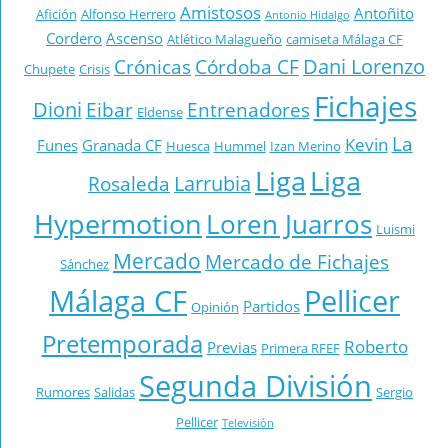
Amistosos
Antoñito
Afición
Alfonso Herrero
Antonio Hidalgo
Cordero
Ascenso
Atlético Malagueño
camiseta Málaga CF
Dani Lorenzo
Crónicas
Córdoba CF
Chupete
Crisis
Fichajes
Dioni
Eibar
Entrenadores
Eldense
La
Kevin
Funes
Granada CF
Huesca
Hummel
Izan Merino
Liga
Liga
Larrubia
Rosaleda
Hypermotion
Loren Juarros
Luismi
Mercado
Mercado de Fichajes
Sánchez
Málaga CF
Pellicer
Partidos
Opinión
Pretemporada
Roberto
Previas
Primera RFEF
Segunda División
Rumores
Salidas
Sergio
Pellicer
Televisión