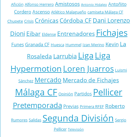
Amistosos
Antoñito
Afición
Alfonso Herrero
Antonio Hidalgo
Cordero
Ascenso
Atlético Malagueño
camiseta Málaga CF
Dani Lorenzo
Crónicas
Córdoba CF
Chupete
Crisis
Fichajes
Dioni
Eibar
Entrenadores
Eldense
La
Kevin
Funes
Granada CF
Huesca
Hummel
Izan Merino
Liga
Liga
Larrubia
Rosaleda
Hypermotion
Loren Juarros
Luismi
Mercado
Mercado de Fichajes
Sánchez
Málaga CF
Pellicer
Partidos
Opinión
Pretemporada
Roberto
Previas
Primera RFEF
Segunda División
Rumores
Salidas
Sergio
Pellicer
Televisión