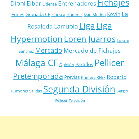
Fichajes
Dioni
Eibar
Entrenadores
Eldense
La
Kevin
Funes
Granada CF
Huesca
Hummel
Izan Merino
Liga
Liga
Larrubia
Rosaleda
Hypermotion
Loren Juarros
Luismi
Mercado
Mercado de Fichajes
Sánchez
Málaga CF
Pellicer
Partidos
Opinión
Pretemporada
Roberto
Previas
Primera RFEF
Segunda División
Rumores
Salidas
Sergio
Pellicer
Televisión