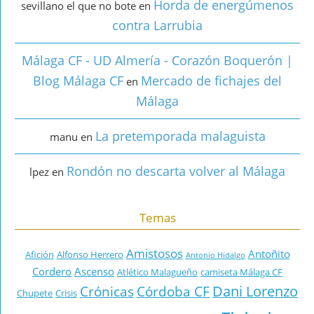
Horda de energúmenos
sevillano el que no bote
en
contra Larrubia
Málaga CF - UD Almería - Corazón Boquerón |
Blog Málaga CF
Mercado de fichajes del
en
Málaga
La pretemporada malaguista
manu
en
Rondón no descarta volver al Málaga
lpez
en
Temas
Amistosos
Antoñito
Afición
Alfonso Herrero
Antonio Hidalgo
Cordero
Ascenso
Atlético Malagueño
camiseta Málaga CF
Dani Lorenzo
Crónicas
Córdoba CF
Chupete
Crisis