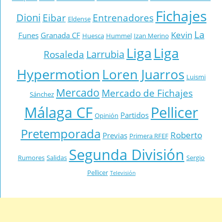
Fichajes
Dioni
Eibar
Entrenadores
Eldense
La
Kevin
Funes
Granada CF
Huesca
Hummel
Izan Merino
Liga
Liga
Larrubia
Rosaleda
Hypermotion
Loren Juarros
Luismi
Mercado
Mercado de Fichajes
Sánchez
Málaga CF
Pellicer
Partidos
Opinión
Pretemporada
Roberto
Previas
Primera RFEF
Segunda División
Rumores
Salidas
Sergio
Pellicer
Televisión