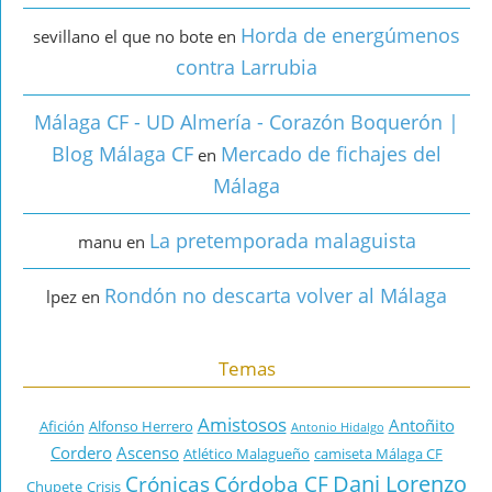
Horda de energúmenos
sevillano el que no bote
en
contra Larrubia
Málaga CF - UD Almería - Corazón Boquerón |
Blog Málaga CF
Mercado de fichajes del
en
Málaga
La pretemporada malaguista
manu
en
Rondón no descarta volver al Málaga
lpez
en
Temas
Amistosos
Antoñito
Afición
Alfonso Herrero
Antonio Hidalgo
Cordero
Ascenso
Atlético Malagueño
camiseta Málaga CF
Dani Lorenzo
Crónicas
Córdoba CF
Chupete
Crisis