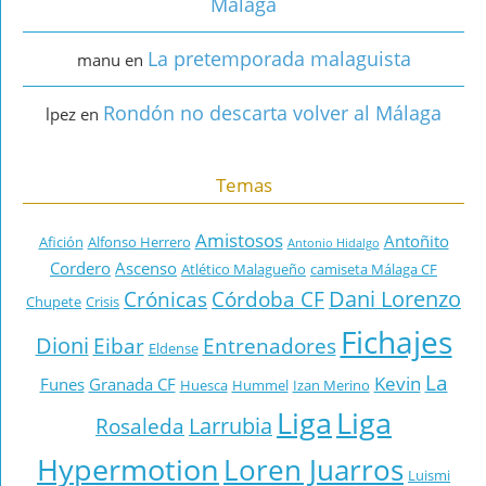
Málaga
La pretemporada malaguista
manu
en
Rondón no descarta volver al Málaga
lpez
en
Temas
Amistosos
Antoñito
Afición
Alfonso Herrero
Antonio Hidalgo
Cordero
Ascenso
Atlético Malagueño
camiseta Málaga CF
Dani Lorenzo
Crónicas
Córdoba CF
Chupete
Crisis
Fichajes
Dioni
Eibar
Entrenadores
Eldense
La
Kevin
Funes
Granada CF
Huesca
Hummel
Izan Merino
Liga
Liga
Larrubia
Rosaleda
Hypermotion
Loren Juarros
Luismi