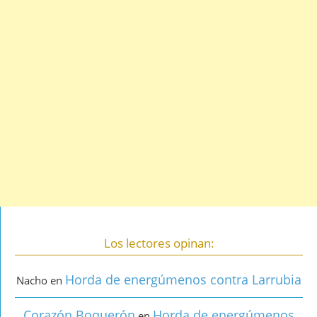
Los lectores opinan:
Horda de energúmenos contra Larrubia
Nacho
en
Corazón Boquerón
Horda de energúmenos
en