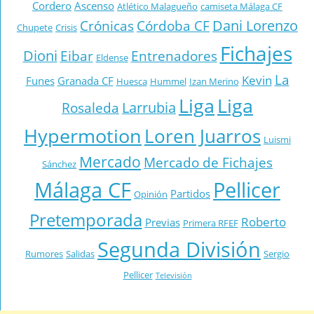
Cordero
Ascenso
Atlético Malagueño
camiseta Málaga CF
Dani Lorenzo
Crónicas
Córdoba CF
Chupete
Crisis
Fichajes
Dioni
Eibar
Entrenadores
Eldense
La
Kevin
Funes
Granada CF
Huesca
Hummel
Izan Merino
Liga
Liga
Larrubia
Rosaleda
Hypermotion
Loren Juarros
Luismi
Mercado
Mercado de Fichajes
Sánchez
Málaga CF
Pellicer
Partidos
Opinión
Pretemporada
Roberto
Previas
Primera RFEF
Segunda División
Rumores
Salidas
Sergio
Pellicer
Televisión