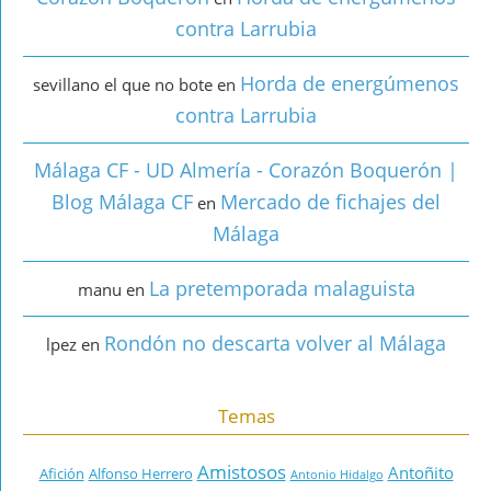
contra Larrubia
Horda de energúmenos
sevillano el que no bote
en
contra Larrubia
Málaga CF - UD Almería - Corazón Boquerón |
Blog Málaga CF
Mercado de fichajes del
en
Málaga
La pretemporada malaguista
manu
en
Rondón no descarta volver al Málaga
lpez
en
Temas
Amistosos
Antoñito
Afición
Alfonso Herrero
Antonio Hidalgo