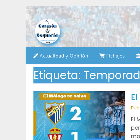
Saltar
al
contenido
Actualidad y Opinión
Fichajes
Etiqueta:
Temporad
El
Pub
El 
per
mat