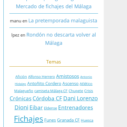
Mercado de fichajes del Málaga
La pretemporada malaguista
manu
en
Rondón no descarta volver al
lpez
en
Málaga
Temas
Amistosos
Afición
Alfonso Herrero
Antonio
Antoñito Cordero
Ascenso
Atlético
Hidalgo
Malagueño
camiseta Málaga CF
Chupete
Crisis
Dani Lorenzo
Crónicas
Córdoba CF
Dioni
Eibar
Entrenadores
Eldense
Fichajes
Funes
Granada CF
Huesca