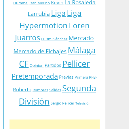
La Rosaleda
Kevin
Hummel
Izan Merino
Liga
Liga
Larrubia
Hypermotion
Loren
Juarros
Mercado
Luismi Sánchez
Málaga
Mercado de Fichajes
CF
Pellicer
Partidos
Opinión
Pretemporada
Previas
Primera RFEF
Segunda
Roberto
Rumores
Salidas
División
Sergio Pellicer
Televisión