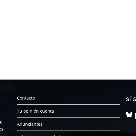
Contacto
SÍ
Tu opinión cuenta
s
Anunciantes
os