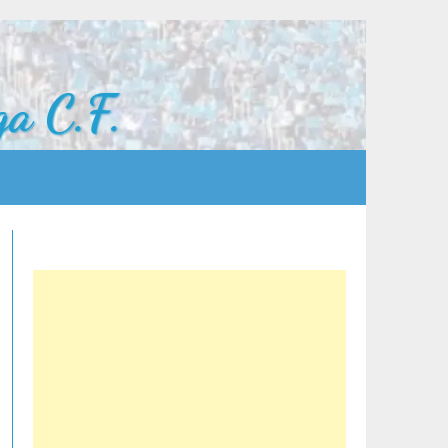
a C.F.